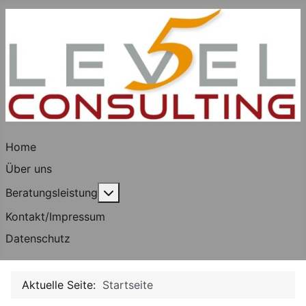
Home
Über uns
Weitere Informationen: Beratungsleis
Beratungsleistung
Kontakt/Impressum
Datenschutz
Aktuelle Seite:
Startseite