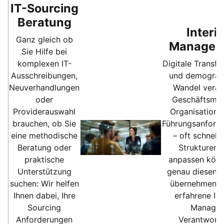
IT-Sourcing
Beratung
Interi
Ganz gleich ob
Managem
Sie Hilfe bei
komplexen IT-
Digitale Transf
Ausschreibungen,
und demografi
Neuverhandlungen
Wandel verän
oder
Geschäftsmod
Providerauswahl
Organisatione
brauchen, ob Sie
Führungsanford
eine methodische
– oft schneller
Beratung oder
Strukturen s
praktische
anpassen könn
Unterstützung
genau diesen 
suchen: Wir helfen
übernehmen wi
Ihnen dabei, Ihre
erfahrene Int
Sourcing
Manager
Anforderungen
Verantwort